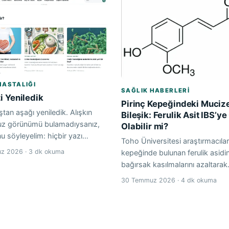
HASTALIĞI
SAĞLIK HABERLERI
i Yeniledik
Pirinç Kepeğindeki Muciz
ştan aşağı yeniledik. Alışkın
Bileşik: Ferulik Asit IBS’y
uz görünümü bulamadıysanız,
Olabilir mi?
u söyleyelim: hiçbir yazı…
Toho Üniversitesi araştırmacıları
z 2026 · 3 dk okuma
kepeğinde bulunan ferulik asidi
bağırsak kasılmalarını azaltara
30 Temmuz 2026 · 4 dk okuma