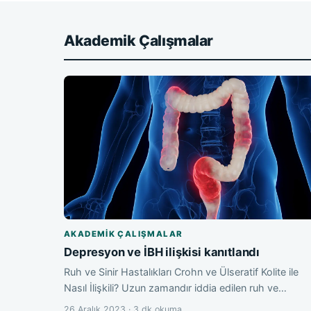
Akademik Çalışmalar
AKADEMIK ÇALIŞMALAR
Depresyon ve İBH ilişkisi kanıtlandı
Ruh ve Sinir Hastalıkları Crohn ve Ülseratif Kolite ile
Nasıl İlişkili? Uzun zamandır iddia edilen ruh ve…
26 Aralık 2023 · 3 dk okuma