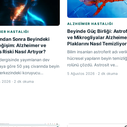
ALZHEIMER HASTALIĞI
Beyinde Güç Birliği: Astrof
ER HASTALIĞI
ve Mikrogliyalar Alzheime
ından Sonra Beyindeki
Plaklarını Nasıl Temizliyor
eğişim: Alzheimer ve
Riski Nasıl Artıyor?
Bilim insanları astroferit adı veri
hücresel yapıların beyin temizli
dergisinde yayımlanan dev
rolünü çözdü. Astrosit ve…
aya göre 50 yaş civarında beyin
erkezindeki koruyucu…
5 Ağustos 2026 · 2 dk okuma
 2026 · 2 dk okuma