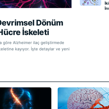
İk
İn
 Devrimsel Dönüm
Hücre İskeleti
 göre Alzheimer ilaç geliştirmede
letine kayıyor. İşte detaylar ve yeni