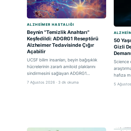
ALZHEIMER HASTALIĞI
Beynin "Temizlik Anahtarı"
ALZHEIM
Keşfedildi: ADGRG1 Reseptörü
50 Yaş
Alzheimer Tedavisinde Çığır
Gizli D
Açabilir
Demans 
UCSF bilim insanları, beyin bağışıklık
Science 
hücrelerinin zararlı amiloid plaklarını
araştırm
sindirmesini sağlayan ADGRG1…
hafıza m
7 Ağustos 2026 · 3 dk okuma
5 Ağustos