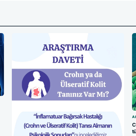
A
C
t