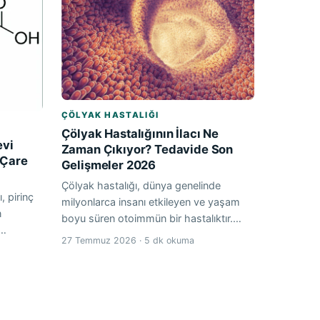
ÇÖLYAK HASTALIĞI
Çölyak Hastalığının İlacı Ne
evi
Zaman Çıkıyor? Tedavide Son
e Çare
Gelişmeler 2026
Çölyak hastalığı, dünya genelinde
, pirinç
milyonlarca insanı etkileyen ve yaşam
n
boyu süren otoimmün bir hastalıktır.…
k…
27 Temmuz 2026 · 5 dk okuma