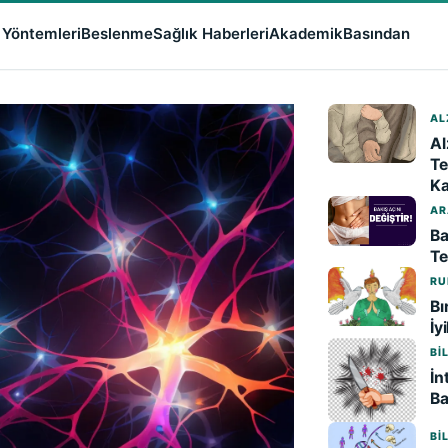
 Yöntemleri
Beslenme
Sağlık Haberleri
Akademik
Basından
AL
Al
Te
Ka
AR
Ba
Te
RU
Bı
İy
BI
İn
Ba
BI