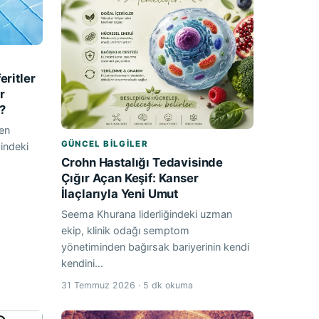
eritler
r
?
len
GÜNCEL BILGILER
ğindeki
Crohn Hastalığı Tedavisinde
Çığır Açan Keşif: Kanser
İlaçlarıyla Yeni Umut
Seema Khurana liderliğindeki uzman
ekip, klinik odağı semptom
yönetiminden bağırsak bariyerinin kendi
kendini…
31 Temmuz 2026 · 5 dk okuma