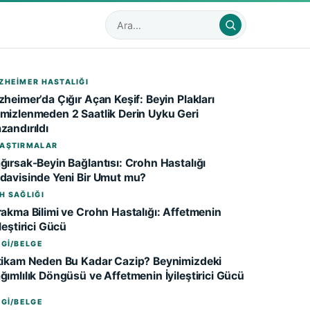
Sitede ara
ZHEIMER HASTALIĞI
zheimer’da Çığır Açan Keşif: Beyin Plakları
mizlenmeden 2 Saatlik Derin Uyku Geri
zandırıldı
AŞTIRMALAR
ğırsak-Beyin Bağlantısı: Crohn Hastalığı
davisinde Yeni Bir Umut mu?
H SAĞLIĞI
rakma Bilimi ve Crohn Hastalığı: Affetmenin
ileştirici Gücü
LGI/BELGE
tikam Neden Bu Kadar Cazip? Beynimizdeki
ğımlılık Döngüsü ve Affetmenin İyileştirici Gücü
LGI/BELGE