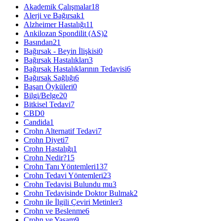
Akademik Çalışmalar
18
Alerji ve Bağırsak
1
Alzheimer Hastalığı
11
Ankilozan Spondilit (AS)
2
Basından
21
Bağırsak - Beyin İlişkisi
0
Bağırsak Hastalıkları
3
Bağırsak Hastalıklarının Tedavisi
6
Bağırsak Sağlığı
6
Başarı Öyküleri
0
Bilgi/Belge
20
Bitkisel Tedavi
7
CBD
0
Candida
1
Crohn Alternatif Tedavi
7
Crohn Diyeti
7
Crohn Hastalığı
1
Crohn Nedir?
15
Crohn Tanı Yöntemleri
137
Crohn Tedavi Yöntemleri
23
Crohn Tedavisi Bulundu mu
3
Crohn Tedavisinde Doktor Bulmak
2
Crohn ile İlgili Çeviri Metinler
3
Crohn ve Beslenme
6
Crohn ve Yaşam
9