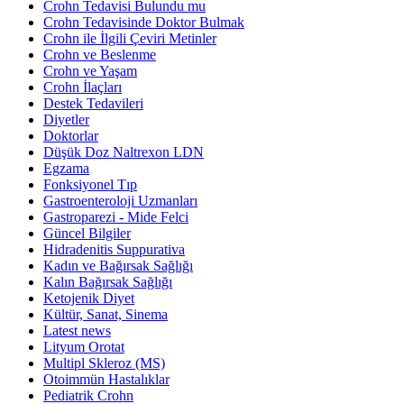
Crohn Tedavisi Bulundu mu
Crohn Tedavisinde Doktor Bulmak
Crohn ile İlgili Çeviri Metinler
Crohn ve Beslenme
Crohn ve Yaşam
Crohn İlaçları
Destek Tedavileri
Diyetler
Doktorlar
Düşük Doz Naltrexon LDN
Egzama
Fonksiyonel Tıp
Gastroenteroloji Uzmanları
Gastroparezi - Mide Felci
Güncel Bilgiler
Hidradenitis Suppurativa
Kadın ve Bağırsak Sağlığı
Kalın Bağırsak Sağlığı
Ketojenik Diyet
Kültür, Sanat, Sinema
Latest news
Lityum Orotat
Multipl Skleroz (MS)
Otoimmün Hastalıklar
Pediatrik Crohn