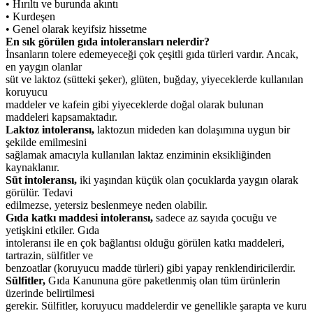
• Hırıltı ve burunda akıntı
• Kurdeşen
• Genel olarak keyifsiz hissetme
En sık görülen gıda intoleransları nelerdir?
İnsanların tolere edemeyeceği çok çeşitli gıda türleri vardır. Ancak,
en yaygın olanlar
süt ve laktoz (sütteki şeker), glüten, buğday, yiyeceklerde kullanılan
koruyucu
maddeler ve kafein gibi yiyeceklerde doğal olarak bulunan
maddeleri kapsamaktadır.
Laktoz intoleransı,
laktozun mideden kan dolaşımına uygun bir
şekilde emilmesini
sağlamak amacıyla kullanılan laktaz enziminin eksikliğinden
kaynaklanır.
Süt intoleransı,
iki yaşından küçük olan çocuklarda yaygın olarak
görülür. Tedavi
edilmezse, yetersiz beslenmeye neden olabilir.
Gıda katkı maddesi intoleransı,
sadece az sayıda çocuğu ve
yetişkini etkiler. Gıda
intoleransı ile en çok bağlantısı olduğu görülen katkı maddeleri,
tartrazin, sülfitler ve
benzoatlar (koruyucu madde türleri) gibi yapay renklendiricilerdir.
Sülfitler,
Gıda Kanununa göre paketlenmiş olan tüm ürünlerin
üzerinde belirtilmesi
gerekir. Sülfitler, koruyucu maddelerdir ve genellikle şarapta ve kuru