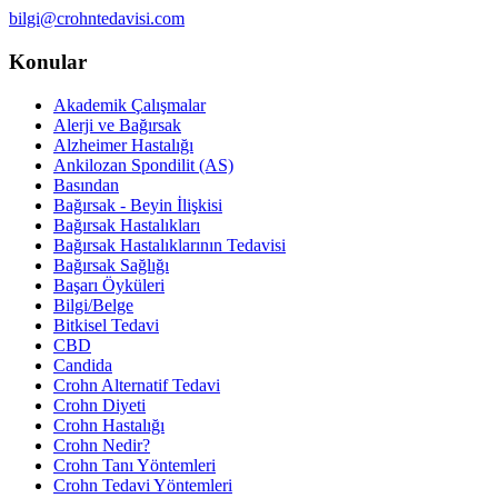
bilgi@crohntedavisi.com
Konular
Akademik Çalışmalar
Alerji ve Bağırsak
Alzheimer Hastalığı
Ankilozan Spondilit (AS)
Basından
Bağırsak - Beyin İlişkisi
Bağırsak Hastalıkları
Bağırsak Hastalıklarının Tedavisi
Bağırsak Sağlığı
Başarı Öyküleri
Bilgi/Belge
Bitkisel Tedavi
CBD
Candida
Crohn Alternatif Tedavi
Crohn Diyeti
Crohn Hastalığı
Crohn Nedir?
Crohn Tanı Yöntemleri
Crohn Tedavi Yöntemleri