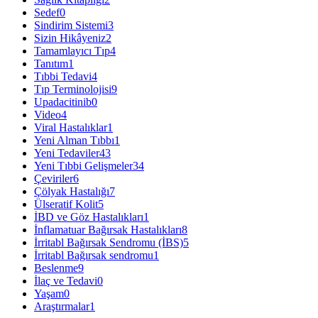
Sedef
0
Sindirim Sistemi
3
Sizin Hikâyeniz
2
Tamamlayıcı Tıp
4
Tanıtım
1
Tıbbi Tedavi
4
Tıp Terminolojisi
9
Upadacitinib
0
Video
4
Viral Hastalıklar
1
Yeni Alman Tıbbı
1
Yeni Tedaviler
43
Yeni Tıbbi Gelişmeler
34
Çeviriler
6
Çölyak Hastalığı
7
Ülseratif Kolit
5
İBD ve Göz Hastalıkları
1
İnflamatuar Bağırsak Hastalıkları
8
İrritabl Bağırsak Sendromu (İBS)
5
İrritabl Bağırsak sendromu
1
Beslenme
9
İlaç ve Tedavi
0
Yaşam
0
Araştırmalar
1