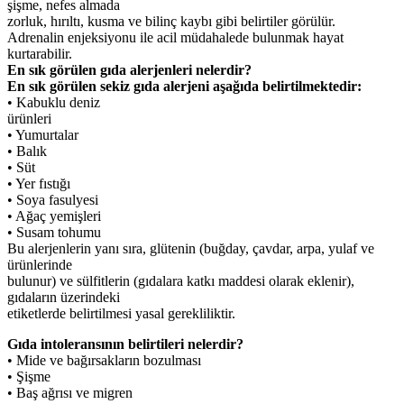
şişme, nefes almada
zorluk, hırıltı, kusma ve bilinç kaybı gibi belirtiler görülür.
Adrenalin enjeksiyonu ile acil müdahalede bulunmak hayat
kurtarabilir.
En sık görülen gıda alerjenleri nelerdir?
En sık görülen sekiz gıda alerjeni aşağıda belirtilmektedir:
• Kabuklu deniz
ürünleri
• Yumurtalar
• Balık
• Süt
• Yer fıstığı
• Soya fasulyesi
• Ağaç yemişleri
• Susam tohumu
Bu alerjenlerin yanı sıra, glütenin (buğday, çavdar, arpa, yulaf ve
ürünlerinde
bulunur) ve sülfitlerin (gıdalara katkı maddesi olarak eklenir),
gıdaların üzerindeki
etiketlerde belirtilmesi yasal gerekliliktir.
Gıda intoleransının belirtileri nelerdir?
• Mide ve bağırsakların bozulması
• Şişme
• Baş ağrısı ve migren