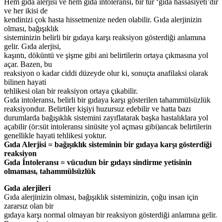
Hem gıda alerjisi ve hem gıda intoleransı, bir tür ‘gıda hassasiyeti’dir
ve her ikisi de
kendinizi çok hasta hissetmenize neden olabilir. Gıda alerjinizin
olması, bağışıklık
sisteminizin belirli bir gıdaya karşı reaksiyon gösterdiği anlamına
gelir. Gıda alerjisi,
kaşıntı, döküntü ve şişme gibi ani belirtilerin ortaya çıkmasına yol
açar. Bazen, bu
reaksiyon o kadar ciddi düzeyde olur ki, sonuçta anafilaksi olarak
bilinen hayati
tehlikesi olan bir reaksiyon ortaya çıkabilir.
Gıda intoleransı, belirli bir gıdaya karşı gösterilen tahammülsüzlük
reaksiyondur. Belirtiler kişiyi huzursuz edebilir ve hatta bazı
durumlarda bağışıklık sistemini zayıflatarak başka hastalıklara yol
açabilir (ör:süt intoleransı sinüsite yol açması gibi)ancak belirtilerin
genellikle hayati tehlikesi yoktur.
Gıda Alerjisi
= bağışıklık sisteminin bir gıdaya karşı gösterdiği
reaksiyon
Gıda İntoleransı
= vücudun bir gıdayı sindirme yetisinin
olmaması, tahammülsüzlük
Gıda alerjileri
Gıda alerjinizin olması, bağışıklık sisteminizin, çoğu insan için
zararsız olan bir
gıdaya karşı normal olmayan bir reaksiyon gösterdiği anlamına gelir.