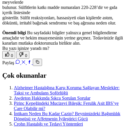
meyvelerde
bulunur. Sülfitlerin katkı madde numaraları 220-228’dir ve gıda
içerik listesinde
gösterilir. Sülfit reaksiyonları, hassasiyeti olan kişilerde astım,
döküntü, irritabl bağırsak sendromu ve baş ağrısına neden olur.
Önemli bilgi
Bu sayfadaki bilgiler yalnızca genel bilgilendirme
amaçlıdır ve hekim muayenesinin yerine geçmez. Tedavinizle ilgili
kararları mutlaka doktorunuzla birlikte alın.
Bu yazı işinize yaradı mı?
0
0
Paylaş
Çok okunanlar
Alzheimer Hastalığına Karşı Koruma Sağlayan Meslekler:
Taksi ve Ambulans Şoförlüğü
Awdeton Hakkında Sıkça Sorulan Sorular
Pirinç Kepeğindeki Mucizevi Bileşik: Ferulik Asit IBS’ye
Çare Olabilir mi?
İntikam Neden Bu Kadar Cazip? Beynimizdeki Bağımlılık
Döngüsü ve Affetmenin İyileştirici Gücü
Crohn Hastalığı ve Tedavi Yöntemleri