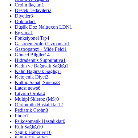
Crohn İlaçları
1
Destek Tedavileri
2
Diyetler
3
Doktorlar
1
Düşük Doz Naltrexon LDN
1
Egzama
1
Fonksiyonel Tıp
4
Gastroenteroloji Uzmanları
1
Gastroparezi - Mide Felci
1
Güncel Bilgiler
14
Hidradenitis Suppurativa
1
Kadın ve Bağırsak Sağlığı
1
Kalın Bağırsak Sağlığı
1
Ketojenik Diyet
2
Kültür, Sanat, Sinema
8
Latest news
6
Lityum Orotat
4
Multipl Skleroz (MS)
0
Otoimmün Hastalıklar
12
Pediatrik Crohn
0
Photo
7
Psikosomatik Hastalıklar
0
Ruh Sağlığı
10
Sağlık Haberleri
16
Sağlık Kitaplığı
2