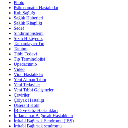
Photo
Psikosomatik Hastalıklar
Ruh Sağlığı
Sağlık Haberleri
Sağlık Kitaplığı
Sedef
Sindirim Sistemi
Sizin Hikâyeniz
Tamamlayıcı Tıp
Tanıtım
Tıbbi Tedavi
Tıp Terminolojisi
Upadacitinib
Video
Viral Hastalıklar
Yeni Alman Tıbbı
Yeni Tedaviler
Yeni Tıbbi Gelişmeler
Çeviriler
Çölyak Hastalığı
Ülseratif Kolit
İBD ve Göz Hastalıkları
İnflamatuar Bağırsak Hastalıkları
İrritabl Bağırsak Sendromu (İBS)
İrritabl Bağırsak sendromu