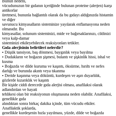
Bunun nedeni,
vücudunuzun bir gıdanın içeriğinde bulunan proteine (alerjen) karşı
antikorlar
üretmesi, bununla bağlantılı olarak da bu gıdayı aldığınızda histamin
ve diğer
savunucu kimyasalların sisteminize yayılarak enflamasyona neden
olmasıdır. Bu
kimyasallar, solunum sisteminizi, mide ve bağırsaklarınızı, cildinizi
veya kalp-damar
sisteminizi etkileyebilecek reaksiyonları tetikler.
Gıda alerjisinin belirtileri nelerdir?
• Düşük tansiyon, baş dönmesi, baygınlık veya bayılma
• Dudakların ve boğazın şişmesi, bulantı ve şişkinlik hissi, ishal ve
kusma
• Boğazda ve dilde kuruma ve kaşıntı, öksürme, hırıltı ve nefes
darlığı ve burunda akıntı veya tıkanma
• Deride kaşınma veya döküntü, kurdeşen ve aşırı duyarlılık,
gözlerde kızarıklık ve kaşıntı
Bir kişide ciddi derecede gıda alerjisi olması, anafilaksi olarak
adlandırılan ve hayati
tehlikesi olan bir reaksiyonun oluşmasına neden olabilir. Anafilaksi,
genellikle gıda
alındıktan sonra birkaç dakika içinde, tüm vücudu etkiler.
Anafilaktik şoklarda,
genellikle kurdeşenin hızla yayılması, yüzde, dilde ve boğazda