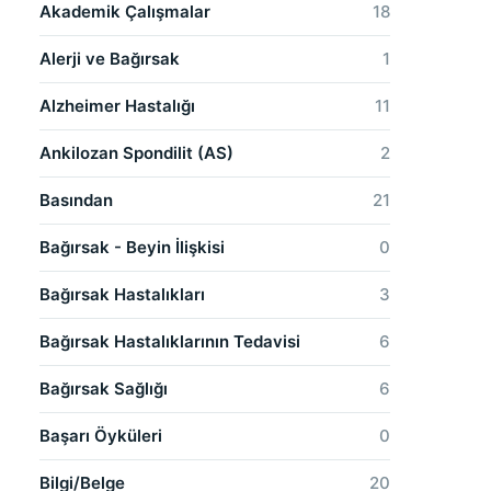
Akademik Çalışmalar
18
Alerji ve Bağırsak
1
Alzheimer Hastalığı
11
Ankilozan Spondilit (AS)
2
Basından
21
Bağırsak - Beyin İlişkisi
0
Bağırsak Hastalıkları
3
Bağırsak Hastalıklarının Tedavisi
6
Bağırsak Sağlığı
6
Başarı Öyküleri
0
Bilgi/Belge
20