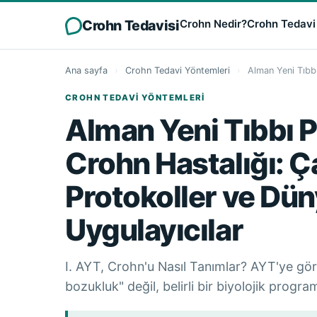
Crohn Tedavisi
Crohn Nedir?
Crohn Tedavi
Ana sayfa
›
Crohn Tedavi Yöntemleri
›
Alman Yeni Tıbbı
CROHN TEDAVI YÖNTEMLERI
Alman Yeni Tıbbı 
Crohn Hastalığı: Ç
Protokoller ve Dü
Uygulayıcılar
I. AYT, Crohn'u Nasıl Tanımlar? AYT'ye gör
bozukluk" değil, belirli bir biyolojik progr