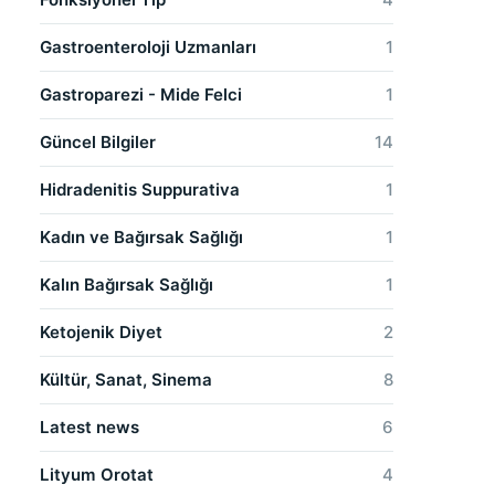
Gastroenteroloji Uzmanları
1
Gastroparezi - Mide Felci
1
Güncel Bilgiler
14
Hidradenitis Suppurativa
1
Kadın ve Bağırsak Sağlığı
1
Kalın Bağırsak Sağlığı
1
Ketojenik Diyet
2
Kültür, Sanat, Sinema
8
Latest news
6
Lityum Orotat
4