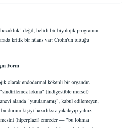
ozukluk" değil, belirli bir biyolojik programın
ada kritik bir nüans var: Crohn'un tuttuğu
gın Form
jik olarak endodermal kökenli bir organdır.
"sindirilemez lokma" (indigestible morsel)
 manevi alanda "yutulamamış", kabul edilemeyen,
bu durum kişiyi hazırlıksız yakalayıp yalnız
etmesini (hiperplazi) emreder — "bu lokmaı