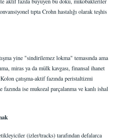
kte aktif fazda büyüyen bu doku, mikobakteriler
onvansiyonel tıpta Crohn hastalığı olarak teşhis
atışma yine "sindirilemez lokma" temasında ama
şanma, miras ya da mülk kavgası, finansal ihanet
Kolon çatışma-aktif fazında peristaltizmi
me fazında ise mukozal parçalanma ve kanlı ishal
mak
ikleyiciler (izler/tracks) tarafından defalarca