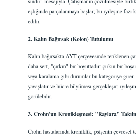
sindir" mesajıyla. Çatışmanın çözülmesiyle birli
eşliğinde parçalanmaya başlar; bu iyileşme fazı k
edilir.
2. Kalın Bağırsak (Kolon) Tutulumu
Kalın bağırsakta AYT çerçevesinde tetiklenen ç
daha sert, "çirkin" bir boyuttadır: çirkin bir bo
veya karalama gibi durumlar bu kategoriye girer. 
yavaşlatır ve hücre büyümesi gerçekleşir; iyileş
görülebilir.
3. Crohn'un Kronikleşmesi: "Raylara" Takıl
Crohn hastalarında kroniklik, psişenin çevresel tet