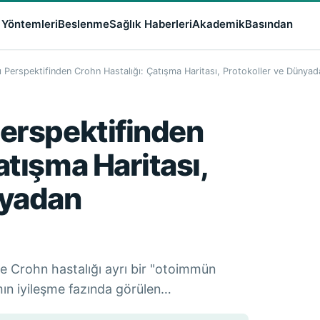
 Yöntemleri
Beslenme
Sağlık Haberleri
Akademik
Basından
 Perspektifinden Crohn Hastalığı: Çatışma Haritası, Protokoller ve Dünyad
Perspektifinden
atışma Haritası,
nyadan
e Crohn hastalığı ayrı bir "otoimmün
amın iyileşme fazında görülen…