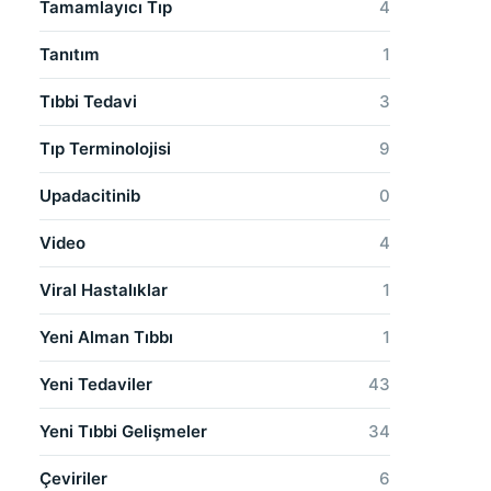
Tamamlayıcı Tıp
4
Tanıtım
1
Tıbbi Tedavi
3
Tıp Terminolojisi
9
Upadacitinib
0
Video
4
Viral Hastalıklar
1
Yeni Alman Tıbbı
1
Yeni Tedaviler
43
Yeni Tıbbi Gelişmeler
34
Çeviriler
6