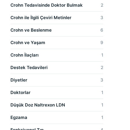
Crohn Tedavisinde Doktor Bulmak
2
Crohn ile İlgili Çeviri Metinler
3
Crohn ve Beslenme
6
Crohn ve Yaşam
9
Crohn İlaçları
1
Destek Tedavileri
2
Diyetler
3
Doktorlar
1
Düşük Doz Naltrexon LDN
1
Egzama
1
Fonksiyonel Tıp
4