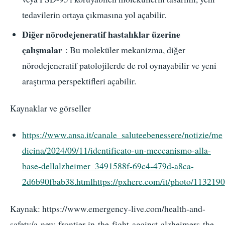
tedavilerin ortaya çıkmasına yol açabilir.
Diğer nörodejeneratif hastalıklar üzerine
çalışmalar
: Bu moleküler mekanizma, diğer
nörodejeneratif patolojilerde de rol oynayabilir ve yeni
araştırma perspektifleri açabilir.
Kaynaklar ve görseller
https://www.ansa.it/canale_saluteebenessere/notizie/me
dicina/2024/09/11/identificato-un-meccanismo-alla-
base-dellalzheimer_3491588f-69c4-479d-a8ca-
2d6b90fbab38.htmlhttps://pxhere.com/it/photo/1132190
Kaynak: https://www.emergency-live.com/health-and-
safety/a-new-frontier-in-the-fight-against-alzheimers-the-