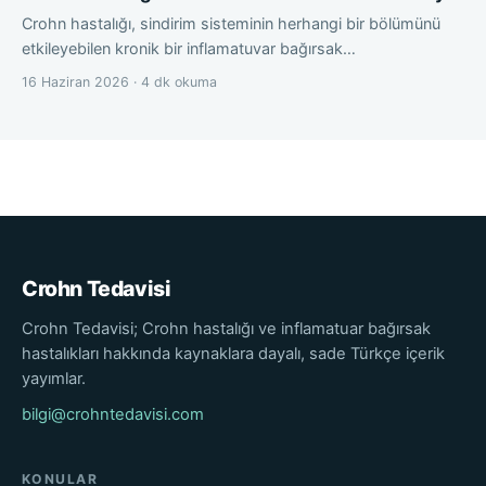
Crohn hastalığı, sindirim sisteminin herhangi bir bölümünü
etkileyebilen kronik bir inflamatuvar bağırsak…
16 Haziran 2026 · 4 dk okuma
Crohn Tedavisi
Crohn Tedavisi; Crohn hastalığı ve inflamatuar bağırsak
hastalıkları hakkında kaynaklara dayalı, sade Türkçe içerik
yayımlar.
bilgi@crohntedavisi.com
KONULAR