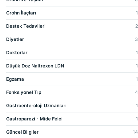
Crohn İlaçları
1
Destek Tedavileri
2
Diyetler
3
Doktorlar
1
Düşük Doz Naltrexon LDN
1
Egzama
1
Fonksiyonel Tıp
4
Gastroenteroloji Uzmanları
1
Gastroparezi - Mide Felci
1
Güncel Bilgiler
14