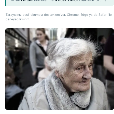
Yazan
Editör
Güncellenme
6 Ocak 2026
3 dakikalık okuma
Tarayıcınız sesli okumayı desteklemiyor. Chrome, Edge ya da Safari ile
deneyebilirsiniz.