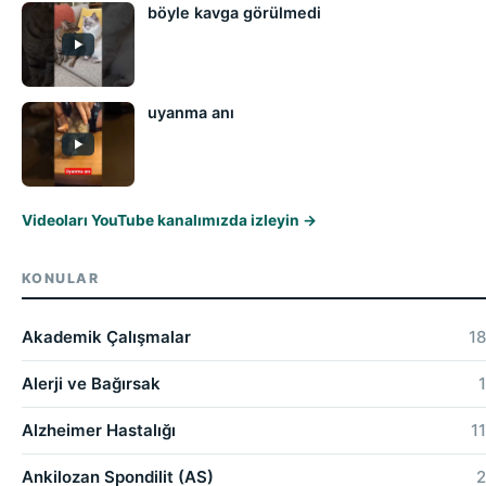
böyle kavga görülmedi
uyanma anı
Videoları YouTube kanalımızda izleyin →
KONULAR
Akademik Çalışmalar
18
Alerji ve Bağırsak
1
Alzheimer Hastalığı
11
Ankilozan Spondilit (AS)
2