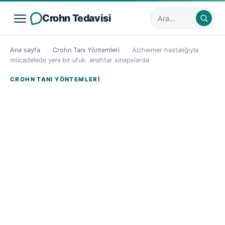
Crohn Tedavisi
Sitede ara
Ana sayfa
›
Crohn Tanı Yöntemleri
›
Alzheimer hastalığıyla
mücadelede yeni bir ufuk: anahtar sinapslarda
CROHN TANI YÖNTEMLERI