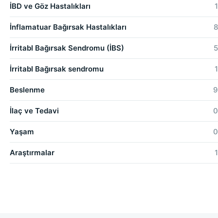
İBD ve Göz Hastalıkları
1
İnflamatuar Bağırsak Hastalıkları
8
İrritabl Bağırsak Sendromu (İBS)
5
İrritabl Bağırsak sendromu
1
Beslenme
9
İlaç ve Tedavi
0
Yaşam
0
Araştırmalar
1