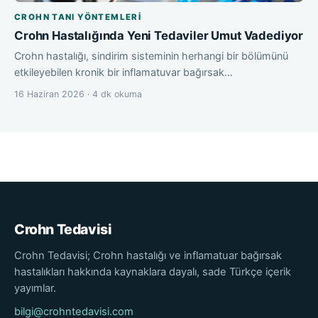
CROHN TANI YÖNTEMLERI
Crohn Hastalığında Yeni Tedaviler Umut Vadediyor
Crohn hastalığı, sindirim sisteminin herhangi bir bölümünü
etkileyebilen kronik bir inflamatuvar bağırsak…
16 Haziran 2026 · 4 dk okuma
Crohn Tedavisi
Crohn Tedavisi; Crohn hastalığı ve inflamatuar bağırsak
hastalıkları hakkında kaynaklara dayalı, sade Türkçe içerik
yayımlar.
bilgi@crohntedavisi.com