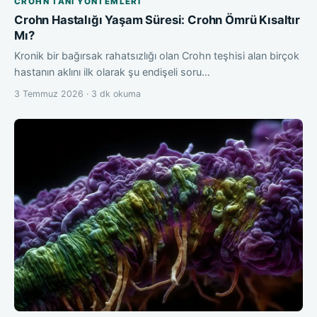
CROHN TANI YÖNTEMLERI
Crohn Hastalığı Yaşam Süresi: Crohn Ömrü Kısaltır
Mı?
Kronik bir bağırsak rahatsızlığı olan Crohn teşhisi alan birçok
hastanın aklını ilk olarak şu endişeli soru…
3 Temmuz 2026 · 3 dk okuma