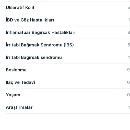
Ülseratif Kolit
5
İBD ve Göz Hastalıkları
1
İnflamatuar Bağırsak Hastalıkları
8
İrritabl Bağırsak Sendromu (İBS)
5
İrritabl Bağırsak sendromu
1
Beslenme
9
İlaç ve Tedavi
0
Yaşam
0
Araştırmalar
1