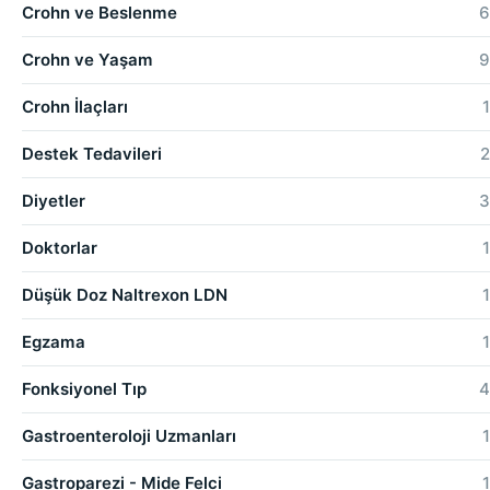
Crohn ve Beslenme
6
Crohn ve Yaşam
9
Crohn İlaçları
1
Destek Tedavileri
2
Diyetler
3
Doktorlar
1
Düşük Doz Naltrexon LDN
1
Egzama
1
Fonksiyonel Tıp
4
Gastroenteroloji Uzmanları
1
Gastroparezi - Mide Felci
1