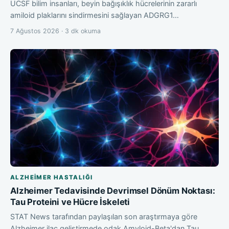
UCSF bilim insanları, beyin bağışıklık hücrelerinin zararlı
amiloid plaklarını sindirmesini sağlayan ADGRG1…
7 Ağustos 2026 · 3 dk okuma
ALZHEIMER HASTALIĞI
Alzheimer Tedavisinde Devrimsel Dönüm Noktası:
Tau Proteini ve Hücre İskeleti
STAT News tarafından paylaşılan son araştırmaya göre
Alzheimer ilaç geliştirmede odak Amyloid-Beta'dan Tau…