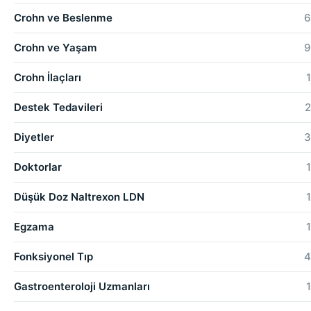
Crohn ve Beslenme
6
Crohn ve Yaşam
9
Crohn İlaçları
1
Destek Tedavileri
2
Diyetler
3
Doktorlar
1
Düşük Doz Naltrexon LDN
1
Egzama
1
Fonksiyonel Tıp
4
Gastroenteroloji Uzmanları
1