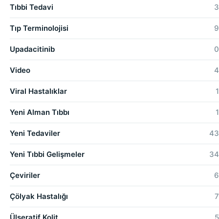
Tıbbi Tedavi
3
Tıp Terminolojisi
9
Upadacitinib
0
Video
4
Viral Hastalıklar
1
Yeni Alman Tıbbı
1
Yeni Tedaviler
43
Yeni Tıbbi Gelişmeler
34
Çeviriler
6
Çölyak Hastalığı
7
Ülseratif Kolit
5