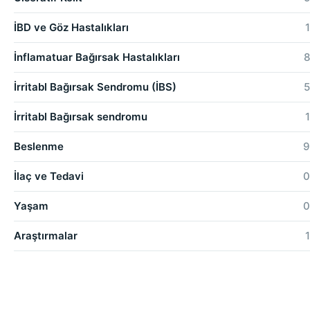
İBD ve Göz Hastalıkları
1
İnflamatuar Bağırsak Hastalıkları
8
İrritabl Bağırsak Sendromu (İBS)
5
İrritabl Bağırsak sendromu
1
Beslenme
9
İlaç ve Tedavi
0
Yaşam
0
Araştırmalar
1