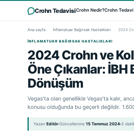
Crohn Tedavisi
Crohn Nedir?
Crohn Tedavi
Ana sayfa
›
İnflamatuar Bağırsak Hastalıkları
›
2024 Cro
İNFLAMATUAR BAĞIRSAK HASTALIKLARI
2024 Crohn ve Kol
Öne Çıkanlar: İBH
Dönüşüm
Vegas'ta olan genellikle Vegas'ta kalır, a
konusu olduğunda bu geçerli değildir. 1.60
Yazan
Editör
Güncellenme
15 Temmuz 2024
3 daki