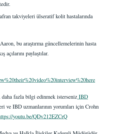
edir.
afran takviyeleri ülseratif kolit hastalarında
Aaron, bu araştırma güncellemelerinin hasta
ş açılarını paylaştılar.
/View%20their%20video%20interview%20here
daha fazla bilgi edinmek isterseniz
IBD
leri ve IBD uzmanlarının yorumları için Crohn
https://youtu.be/QDv212EZCrQ
Medya ve Halkla İlişkiler Kıdemli Müdürüdür.