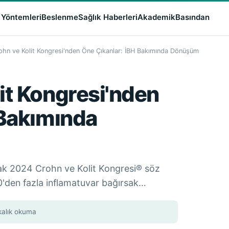
 Yöntemleri
Beslenme
Sağlık Haberleri
Akademik
Basından
hn ve Kolit Kongresi'nden Öne Çıkanlar: İBH Bakımında Dönüşüm
it Kongresi'nden
 Bakımında
ncak 2024 Crohn ve Kolit Kongresi® söz
0'den fazla inflamatuvar bağırsak…
kalık okuma