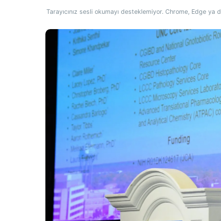
Tarayıcınız sesli okumayı desteklemiyor. Chrome, Edge ya da 