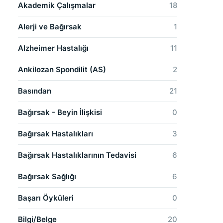
Akademik Çalışmalar
18
Alerji ve Bağırsak
1
Alzheimer Hastalığı
11
Ankilozan Spondilit (AS)
2
Basından
21
Bağırsak - Beyin İlişkisi
0
Bağırsak Hastalıkları
3
Bağırsak Hastalıklarının Tedavisi
6
Bağırsak Sağlığı
6
Başarı Öyküleri
0
Bilgi/Belge
20