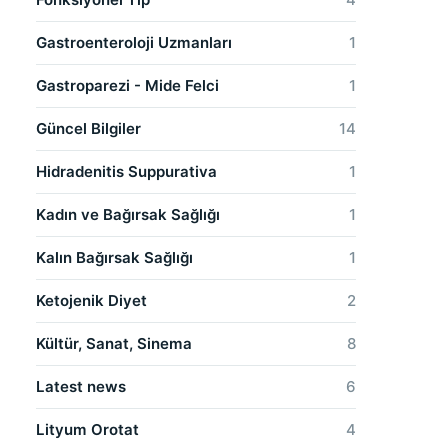
Gastroenteroloji Uzmanları
1
Gastroparezi - Mide Felci
1
Güncel Bilgiler
14
Hidradenitis Suppurativa
1
Kadın ve Bağırsak Sağlığı
1
Kalın Bağırsak Sağlığı
1
Ketojenik Diyet
2
Kültür, Sanat, Sinema
8
Latest news
6
Lityum Orotat
4