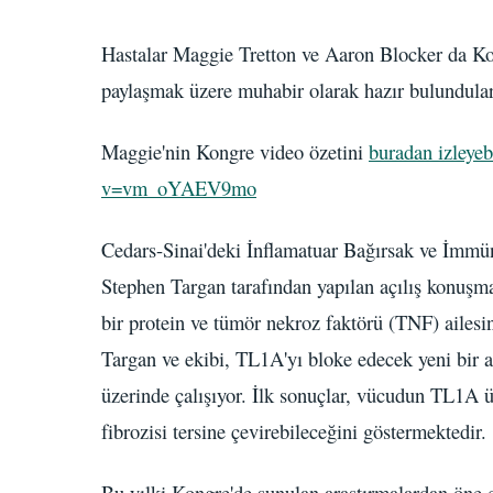
Hastalar Maggie Tretton ve Aaron Blocker da Ko
paylaşmak üzere muhabir olarak hazır bulundular
Maggie'nin Kongre video özetini
buradan izleyebi
v=vm_oYAEV9mo
Cedars-Sinai'deki İnflamatuar Bağırsak ve İmmün
Stephen Targan tarafından yapılan açılış konuşmas
bir protein ve tümör nekroz faktörü (TNF) ailesi
Targan ve ekibi, TL1A'yı bloke edecek yeni bir an
üzerinde çalışıyor. İlk sonuçlar, vücudun TL1A 
fibrozisi tersine çevirebileceğini göstermektedir.
Bu yılki Kongre'de sunulan araştırmalardan öne çı