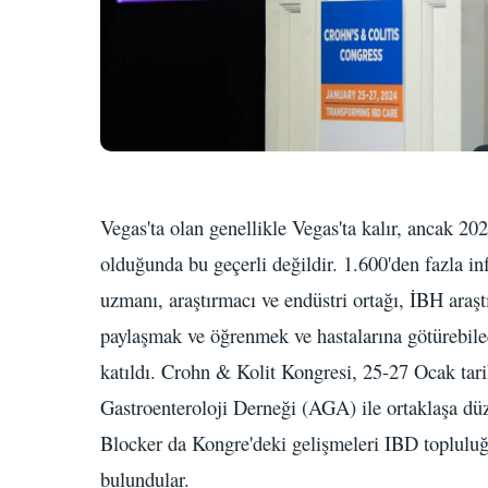
Vegas'ta olan genellikle Vegas'ta kalır, ancak 
olduğunda bu geçerli değildir. 1.600'den fazla in
uzmanı, araştırmacı ve endüstri ortağı, İBH araşt
paylaşmak ve öğrenmek ve hastalarına götürebilec
katıldı. Crohn & Kolit Kongresi, 25-27 Ocak tar
Gastroenteroloji Derneği (AGA) ile ortaklaşa dü
Blocker da Kongre'deki gelişmeleri IBD topluluğ
bulundular.