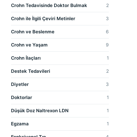
Crohn Tedavisinde Doktor Bulmak
2
Crohn ile İlgili Çeviri Metinler
3
Crohn ve Beslenme
6
Crohn ve Yaşam
9
Crohn İlaçları
1
Destek Tedavileri
2
Diyetler
3
Doktorlar
1
Düşük Doz Naltrexon LDN
1
Egzama
1
Fonksiyonel Tıp
4