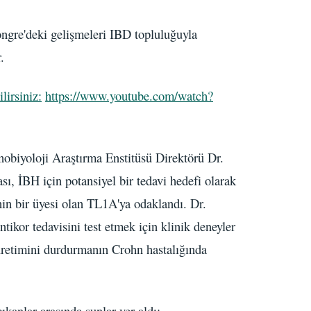
ngre'deki gelişmeleri IBD topluluğuyla
.
lirsiniz:
https://www.youtube.com/watch?
obiyoloji Araştırma Enstitüsü Direktörü Dr.
ı, İBH için potansiyel bir tedavi hedefi olarak
nin bir üyesi olan TL1A'ya odaklandı. Dr.
tikor tedavisini test etmek için klinik deneyler
üretimini durdurmanın Crohn hastalığında
kanlar arasında şunlar yer aldı: