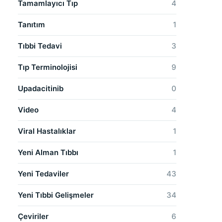
Tamamlayıcı Tıp
4
Tanıtım
1
Tıbbi Tedavi
3
Tıp Terminolojisi
9
Upadacitinib
0
Video
4
Viral Hastalıklar
1
Yeni Alman Tıbbı
1
Yeni Tedaviler
43
Yeni Tıbbi Gelişmeler
34
Çeviriler
6