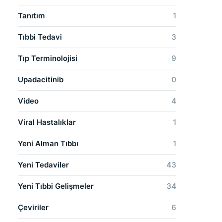
Tanıtım
1
Tıbbi Tedavi
3
Tıp Terminolojisi
9
Upadacitinib
0
Video
4
Viral Hastalıklar
1
Yeni Alman Tıbbı
1
Yeni Tedaviler
43
Yeni Tıbbi Gelişmeler
34
Çeviriler
6