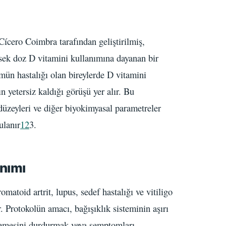
Cícero Coimbra tarafından geliştirilmiş,
ksek doz D vitamini kullanımına dayanan bir
mün hastalığı olan bireylerde D vitamini
ın yetersiz kaldığı görüşü yer alır. Bu
üzeyleri ve diğer biyokimyasal parametreler
ulanır
1
2
3.
nımı
matoid artrit, lupus, sedef hastalığı ve vitiligo
 Protokolün amacı, bağışıklık sisteminin aşırı
erlemesini durdurmak veya semptomları