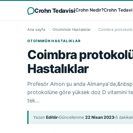
Crohn Tedavisi
Crohn Nedir?
Crohn Tedavi
Ana sayfa
›
Otoimmün Hastalıklar
›
Coimbra protokolü 
OTOIMMÜN HASTALIKLAR
Coimbra protokol
Hastalıklar
Profesör Amon şu anda Almanya'da,&nbsp
protokolüne göre yüksek doz D vitamini ted
tek…
Yazan
Editör
Güncellenme
22 Nisan 2023
5 dakika