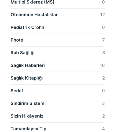
Multipl Skleroz (MS)
0
Otoimmün Hastalıklar
12
Pediatrik Crohn
0
Photo
7
Ruh Sağlığı
8
Sağlık Haberleri
16
Sağlık Kitaplığı
2
Sedef
0
Sindirim Sistemi
3
Sizin Hikâyeniz
2
Tamamlayıcı Tıp
4