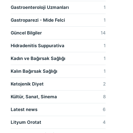
Gastroenteroloji Uzmanları
1
Gastroparezi - Mide Felci
1
Güncel Bilgiler
14
Hidradenitis Suppurativa
1
Kadın ve Bağırsak Sağlığı
1
Kalın Bağırsak Sağlığı
1
Ketojenik Diyet
2
Kültür, Sanat, Sinema
8
Latest news
6
Lityum Orotat
4