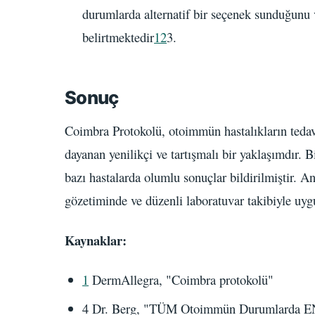
durumlarda alternatif bir seçenek sunduğunu v
belirtmektedir
1
2
3.
Sonuç
Coimbra Protokolü, otoimmün hastalıkların teda
dayanan yenilikçi ve tartışmalı bir yaklaşımdır. Bi
bazı hastalarda olumlu sonuçlar bildirilmiştir.
gözetiminde ve düzenli laboratuvar takibiyle uy
Kaynaklar:
1
DermAllegra, "Coimbra protokolü"
4 Dr. Berg, "TÜM Otoimmün Durumlarda E