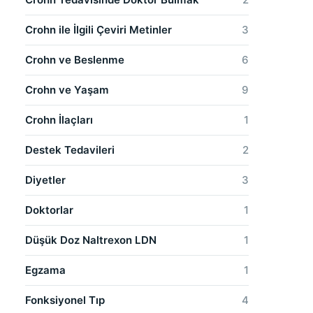
Crohn ile İlgili Çeviri Metinler
3
Crohn ve Beslenme
6
Crohn ve Yaşam
9
Crohn İlaçları
1
Destek Tedavileri
2
Diyetler
3
Doktorlar
1
Düşük Doz Naltrexon LDN
1
Egzama
1
Fonksiyonel Tıp
4