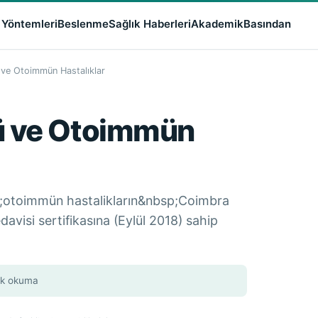
 Yöntemleri
Beslenme
Sağlık Haberleri
Akademik
Basından
ve Otoimmün Hastalıklar
ü ve Otoimmün
;otoimmün hastalikların&nbsp;Coimbra
avisi sertifikasına (Eylül 2018) sahip
lık okuma