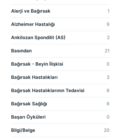
Alerji ve Bağırsak
1
Alzheimer Hastalığı
9
Ankilozan Spondilit (AS)
2
Basından
21
Bağırsak - Beyin İlişkisi
0
Bağırsak Hastalıkları
3
Bağırsak Hastalıklarının Tedavisi
6
Bağırsak Sağlığı
6
Başarı Öyküleri
0
Bilgi/Belge
20