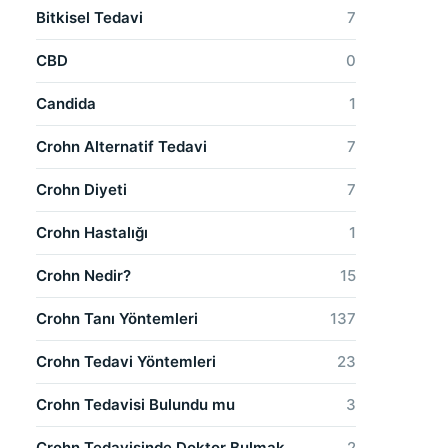
Bitkisel Tedavi
7
CBD
0
Candida
1
Crohn Alternatif Tedavi
7
Crohn Diyeti
7
Crohn Hastalığı
1
Crohn Nedir?
15
Crohn Tanı Yöntemleri
137
Crohn Tedavi Yöntemleri
23
Crohn Tedavisi Bulundu mu
3
Crohn Tedavisinde Doktor Bulmak
2