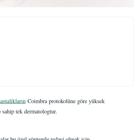
stalikların
Coimbra protokolüne göre yüksek
) sahip tek dermatologtur.
alar bu özel yöntemle tedavi olmak için