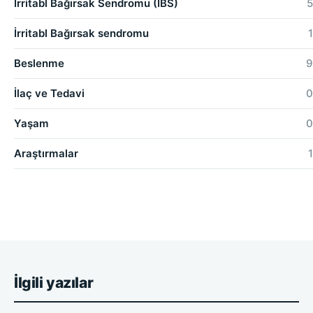
İrritabl Bağırsak Sendromu (İBS)
5
İrritabl Bağırsak sendromu
1
Beslenme
9
İlaç ve Tedavi
0
Yaşam
0
Araştırmalar
1
İlgili yazılar