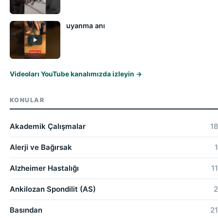
uyanma anı
Videoları YouTube kanalımızda izleyin →
KONULAR
Akademik Çalışmalar
18
Alerji ve Bağırsak
1
Alzheimer Hastalığı
11
Ankilozan Spondilit (AS)
2
Basından
21