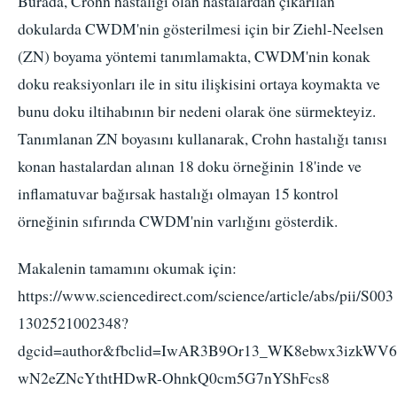
Burada, Crohn hastalığı olan hastalardan çıkarılan
dokularda CWDM'nin gösterilmesi için bir Ziehl-Neelsen
(ZN) boyama yöntemi tanımlamakta, CWDM'nin konak
doku reaksiyonları ile in situ ilişkisini ortaya koymakta ve
bunu doku iltihabının bir nedeni olarak öne sürmekteyiz.
Tanımlanan ZN boyasını kullanarak, Crohn hastalığı tanısı
konan hastalardan alınan 18 doku örneğinin 18'inde ve
inflamatuvar bağırsak hastalığı olmayan 15 kontrol
örneğinin sıfırında CWDM'nin varlığını gösterdik.
Makalenin tamamını okumak için:
https://www.sciencedirect.com/science/article/abs/pii/S003
1302521002348?
dgcid=author&fbclid=IwAR3B9Or13_WK8ebwx3izkWV6
wN2eZNcYthtHDwR-OhnkQ0cm5G7nYShFcs8