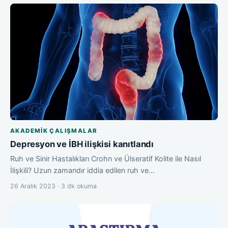
AKADEMIK ÇALIŞMALAR
Depresyon ve İBH ilişkisi kanıtlandı
Ruh ve Sinir Hastalıkları Crohn ve Ülseratif Kolite ile Nasıl
İlişkili? Uzun zamandır iddia edilen ruh ve…
26 Aralık 2023 · 3 dk okuma