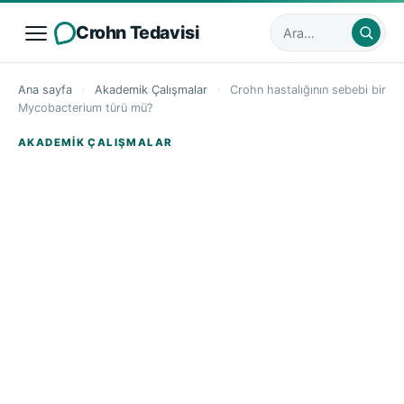
Crohn Tedavisi
Sitede ara
Ana sayfa
›
Akademik Çalışmalar
›
Crohn hastalığının sebebi bir
Mycobacterium türü mü?
AKADEMIK ÇALIŞMALAR