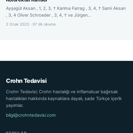
Ayşegül Aksan , 1, 2, 3, † Karima Farrag , 3, 4, † Sami Aksan
, 3, 4 Oliver Schroeder , 3, 4, † ve Jürgen…
2 Ocak 2022 · 67 dk okuma
Crohn Tedavisi
Crohn Tedavisi; Crohn hastalığı ve inflamatuar bağırsak
hastalıkları hakkında kaynaklara dayalı, sade Türkçe içerik
yayımlar.
bilgi@crohntedavisi.com
KONULAR