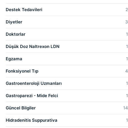
Destek Tedavileri
2
Diyetler
3
Doktorlar
1
Düşük Doz Naltrexon LDN
1
Egzama
1
Fonksiyonel Tıp
4
Gastroenteroloji Uzmanları
1
Gastroparezi - Mide Felci
1
Güncel Bilgiler
14
Hidradenitis Suppurativa
1